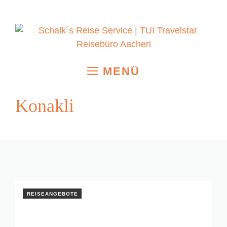
Zum
Inhalt
springen
MENÜ
Konakli
REISEANGEBOTE