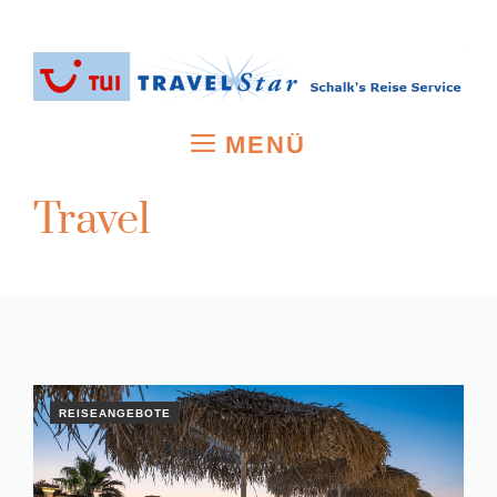
Zum
Inhalt
springen
MENÜ
Travel
REISEANGEBOTE