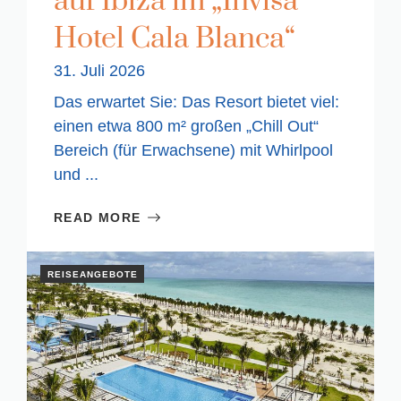
auf Ibiza im „Invisa
Hotel Cala Blanca“
31. Juli 2026
Das erwartet Sie: Das Resort bietet viel:
einen etwa 800 m² großen „Chill Out“
Bereich (für Erwachsene) mit Whirlpool
und ...
READ MORE
REISEANGEBOTE