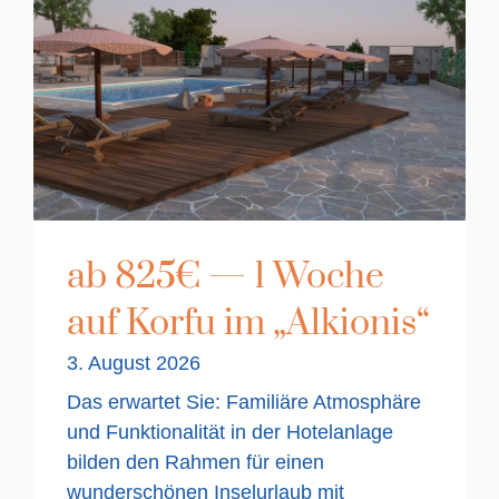
ab 825€ — 1 Woche
auf Korfu im „Alkionis“
3. August 2026
Das erwartet Sie: Familiäre Atmosphäre
und Funktionalität in der Hotelanlage
bilden den Rahmen für einen
wunderschönen Inselurlaub mit