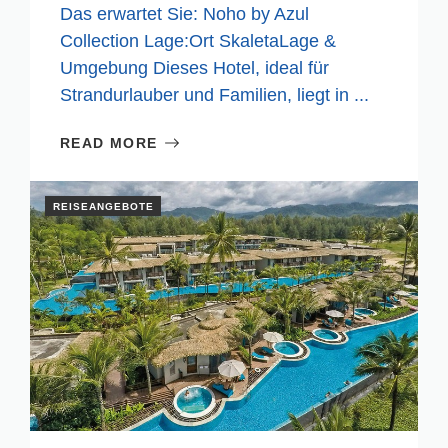
Das erwartet Sie: Noho by Azul
Collection Lage:Ort SkaletaLage &
Umgebung Dieses Hotel, ideal für
Strandurlauber und Familien, liegt in ...
READ MORE
REISEANGEBOTE