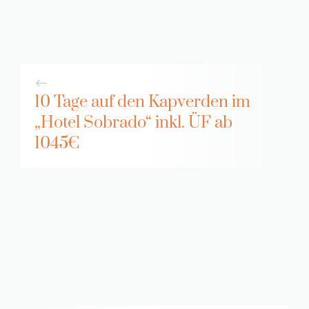
10 Tage auf den Kapverden im
„Hotel Sobrado“ inkl. ÜF ab
1045€