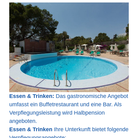
Essen & Trinken:
Das gastronomische Angebot
umfasst ein Buffetrestaurant und eine Bar. Als
Verpflegungsleistung wird Halbpension
angeboten.
Essen & Trinken
Ihre Unterkunft bietet folgende
Verpflegungsangebote: