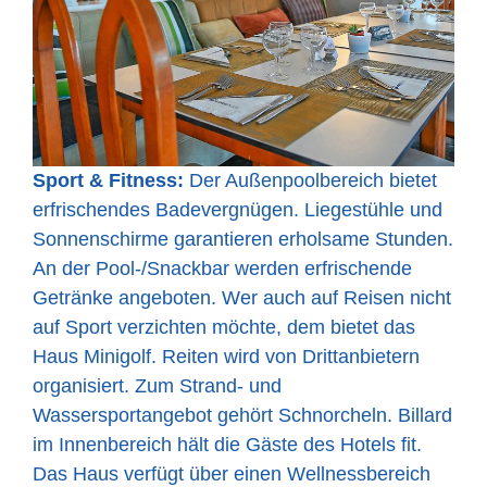
Sport & Fitness:
Der Außenpoolbereich bietet
erfrischendes Badevergnügen. Liegestühle und
Sonnenschirme garantieren erholsame Stunden.
An der Pool-/Snackbar werden erfrischende
Getränke angeboten. Wer auch auf Reisen nicht
auf Sport verzichten möchte, dem bietet das
Haus Minigolf. Reiten wird von Drittanbietern
organisiert. Zum Strand- und
Wassersportangebot gehört Schnorcheln. Billard
im Innenbereich hält die Gäste des Hotels fit.
Das Haus verfügt über einen Wellnessbereich