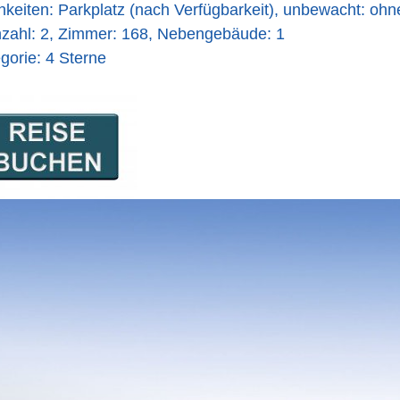
hkeiten: Parkplatz (nach Verfügbarkeit), unbewacht: oh
ahl: 2, Zimmer: 168, Nebengebäude: 1
gorie: 4 Sterne