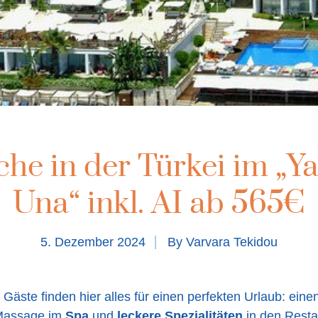
che in der Türkei im „Ya
Una“ inkl. AI ab 565€
5. Dezember 2024
By
Varvara Tekidou
Gäste finden hier alles für einen perfekten Urlaub: ein
 Massage im
Spa
und
leckere Spezialitäten
in den Restau