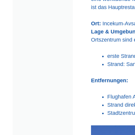
ist das Hauptrest
Ort:
Incekum-Avsa
Lage & Umgebu
Ortszentrum sind 
erste Stra
Strand: San
Entfernungen:
Flughafen 
Strand dire
Stadtzentr