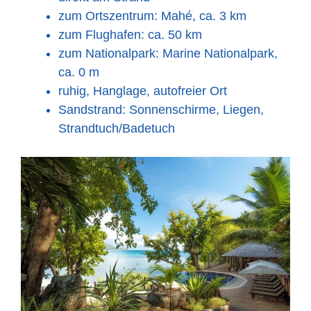
zum Ortszentrum: Mahé, ca. 3 km
zum Flughafen: ca. 50 km
zum Nationalpark: Marine Nationalpark,
ca. 0 m
ruhig, Hanglage, autofreier Ort
Sandstrand: Sonnenschirme, Liegen,
Strandtuch/Badetuch