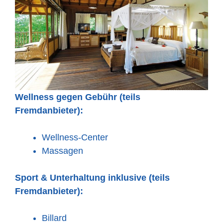
Wellness gegen Gebühr (teils
Fremdanbieter):
Wellness-Center
Massagen
Sport & Unterhaltung inklusive (teils
Fremdanbieter):
Billard