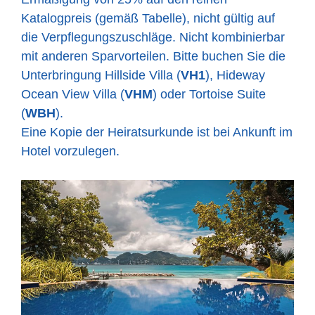
Katalogpreis (gemäß Tabelle), nicht gültig auf
die Verpflegungszuschläge. Nicht kombinierbar
mit anderen Sparvorteilen. Bitte buchen Sie die
Unterbringung Hillside Villa (
VH1
), Hideway
Ocean View Villa (
VHM
) oder Tortoise Suite
(
WBH
).
Eine Kopie der Heiratsurkunde ist bei Ankunft im
Hotel vorzulegen.