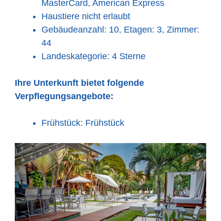
MasterCard, American Express
Haustiere nicht erlaubt
Gebäudeanzahl: 10, Etagen: 3, Zimmer:
44
Landeskategorie: 4 Sterne
Ihre Unterkunft bietet folgende
Verpflegungsangebote:
Frühstück: Frühstück