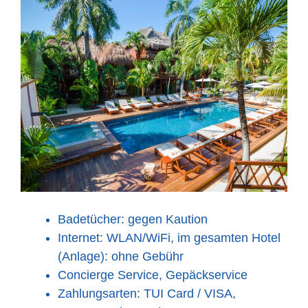
Badetücher: gegen Kaution
Internet: WLAN/WiFi, im gesamten Hotel
(Anlage): ohne Gebühr
Concierge Service, Gepäckservice
Zahlungsarten: TUI Card / VISA,