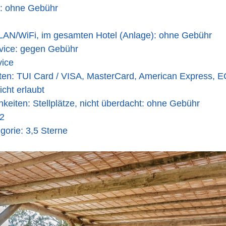
: ohne Gebühr
WLAN/WiFi, im gesamten Hotel (Anlage): ohne Gebühr
ice: gegen Gebühr
ice
ten: TUI Card / VISA, MasterCard, American Express, E
icht erlaubt
keiten: Stellplätze, nicht überdacht: ohne Gebühr
2
gorie: 3,5 Sterne