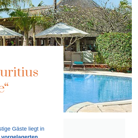
uritius
e“
ige Gäste liegt in
e
vorgelagerten