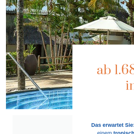
ab 1.6
i
Das erwartet Sie
einem
tropisc