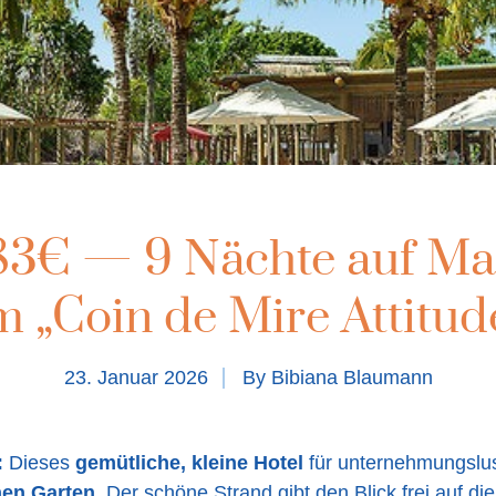
83€ — 9 Nächte auf Ma
m „Coin de Mire Attitud
23. Januar 2026
By
Bibiana Blaumann
:
Dieses
gemütliche, kleine Hotel
für unternehmungslust
hen Garten
. Der schöne Strand gibt den Blick frei auf di