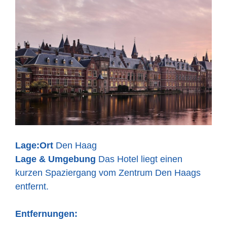
Lage:
Ort
Den Haag
Lage & Umgebung
Das Hotel liegt einen
kurzen Spaziergang vom Zentrum Den Haags
entfernt.
Entfernungen: