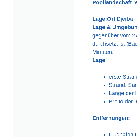
Poollandschaft
r
Lage:
Ort
Djerba
Lage & Umgebu
gegenüber vom 27-
durchsetzt ist (Ba
Minuten.
Lage
erste Stran
Strand: San
Länge der I
Breite der 
Entfernungen:
Flughafen D