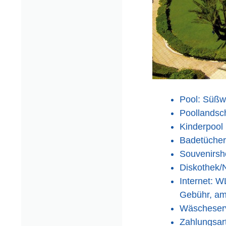
Pool: Süßw
Poollandsc
Kinderpool
Badetücher
Souvenirsho
Diskothek/
Internet: W
Gebühr, am
Wäscheserv
Zahlungsar