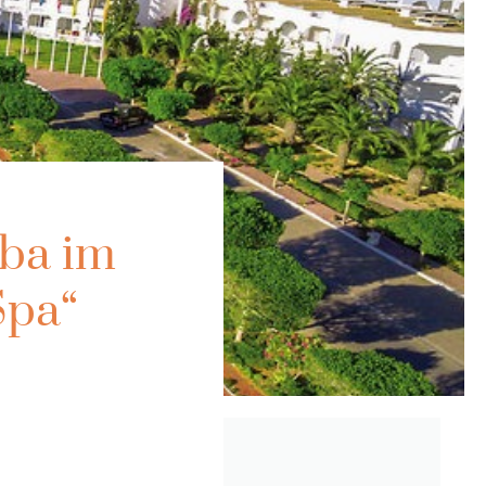
ba im
Spa“