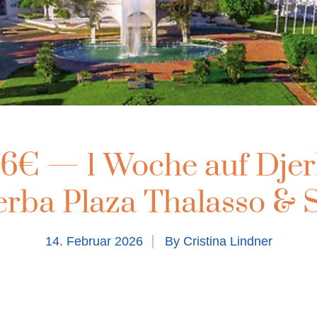
46€ — 1 Woche auf Djer
erba Plaza Thalasso & 
14. Februar 2026
By
Cristina Lindner