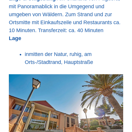
mit Panoramablick in die Umgegend und
umgeben von Wäldern. Zum Strand und zur
Ortsmitte mit Einkaufszeile und Restaurants ca.
10 Minuten. Transferzeit: ca. 40 Minuten
Lage
inmitten der Natur, ruhig, am
Orts-/Stadtrand, Hauptstraße