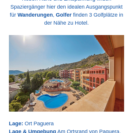
Spaziergänger hier den idealen Ausgangspunkt
für
Wanderungen
,
Golfer
finden 3 Golfplätze in
der Nähe zu Hotel.
Lage:
Ort Paguera
Lage & Umgebung
Am Ortsrand von Paguera,