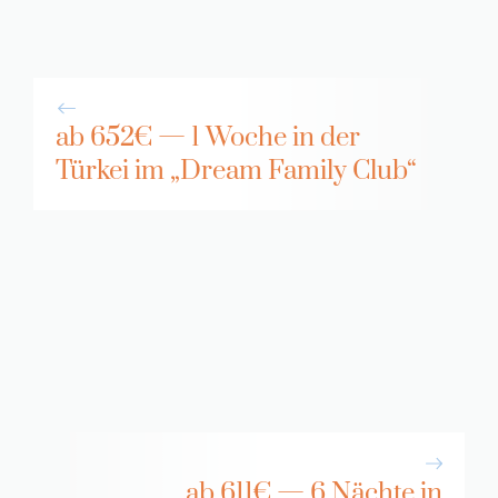
ab 652€ — 1 Woche in der
Türkei im „Dream Family Club“
ab 611€ — 6 Nächte in