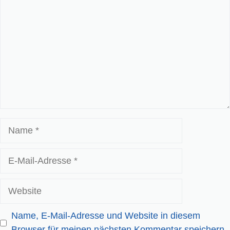
Name
E-
Mail-
Adresse
Website
Name, E-Mail-Adresse und Website in diesem
Browser für meinen nächsten Kommentar speichern.