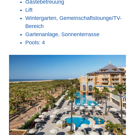
Gästebetreuung
Lift
Wintergarten, Gemeinschaftslounge/TV-
Bereich
Gartenanlage, Sonnenterrasse
Pools: 4