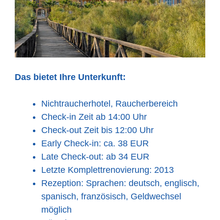
Das bietet Ihre Unterkunft:
Nichtraucherhotel, Raucherbereich
Check-in Zeit ab 14:00 Uhr
Check-out Zeit bis 12:00 Uhr
Early Check-in: ca. 38 EUR
Late Check-out: ab 34 EUR
Letzte Komplettrenovierung: 2013
Rezeption: Sprachen: deutsch, englisch,
spanisch, französisch, Geldwechsel
möglich