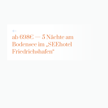
ab 698€ — 5 Nächte am
Bodensee im „SEEhotel
Friedrichshafen“