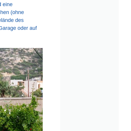
d eine
chen (ohne
elände des
 Garage oder auf