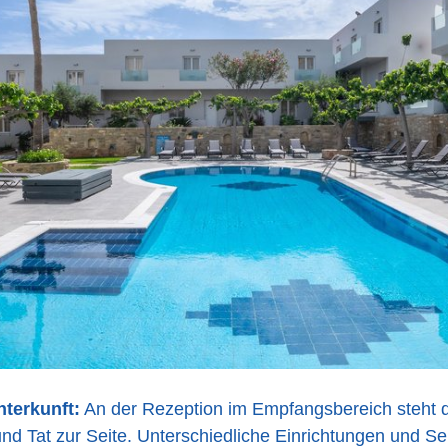
nterkunft:
An der Rezeption im Empfangsbereich steht d
nd Tat zur Seite. Unterschiedliche Einrichtungen und Se