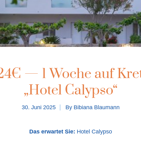
24€ — 1 Woche auf Kre
„Hotel Calypso“
30. Juni 2025
By
Bibiana Blaumann
Das erwartet Sie:
Hotel Calypso