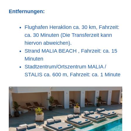
Entfernungen:
Flughafen Heraklion ca. 30 km, Fahrzeit:
ca. 30 Minuten (Die Transferzeit kann
hiervon abweichen).
Strand MALIA BEACH , Fahrzeit: ca. 15
Minuten
Stadtzentrum/Ortszentrum MALIA /
STALIS ca. 600 m, Fahrzeit: ca. 1 Minute