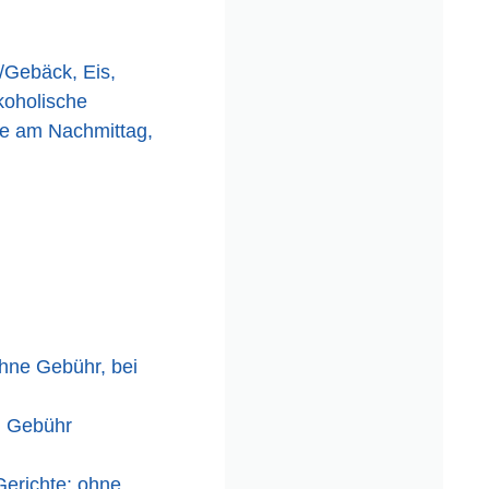
/Gebäck, Eis,
koholische
ee am Nachmittag,
ohne Gebühr, bei
n Gebühr
Gerichte: ohne