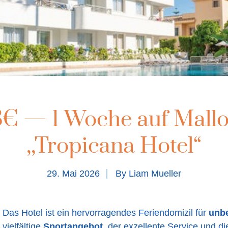
3€ — 1 Woche auf Mallo
,,Tropicana Hotel“
29. Mai 2026
By
Liam Mueller
Das Hotel ist ein hervorragendes Feriendomizil für
unb
 vielfältige
Sportangebot
, der exzellente Service und d