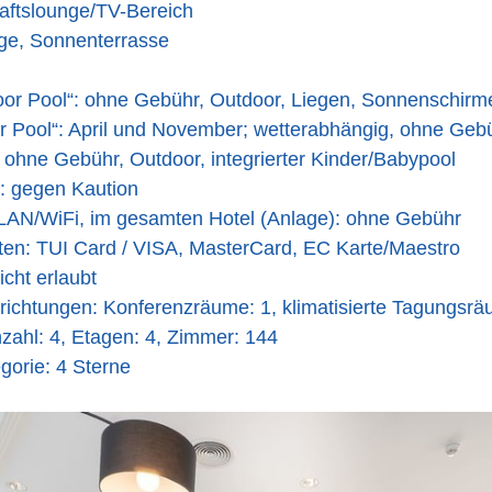
ftslounge/TV-Bereich
ge, Sonnenterrasse
oor Pool“: ohne Gebühr, Outdoor, Liegen, Sonnenschirm
r Pool“: April und November; wetterabhängig, ohne Gebü
 ohne Gebühr, Outdoor, integrierter Kinder/Babypool
: gegen Kaution
WLAN/WiFi, im gesamten Hotel (Anlage): ohne Gebühr
ten: TUI Card / VISA, MasterCard, EC Karte/Maestro
icht erlaubt
richtungen: Konferenzräume: 1, klimatisierte Tagungsr
ahl: 4, Etagen: 4, Zimmer: 144
gorie: 4 Sterne