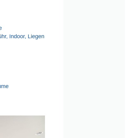
e
hr, Indoor, Liegen
äume