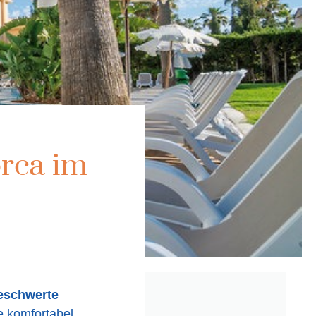
rca im
eschwerte
ie komfortabel