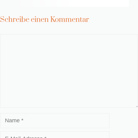
Schreibe einen Kommentar
Kommentar
Name
E-