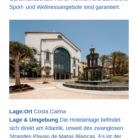
Sport- und Wellnessangebote sind garantiert.
Lage:
Ort
Costa Calma
Lage & Umgebung
Die Hotelanlage befindet
sich direkt am Atlantik, unweit des zwanglosen
Strandes Playas de Matas Blancas. Es ist der