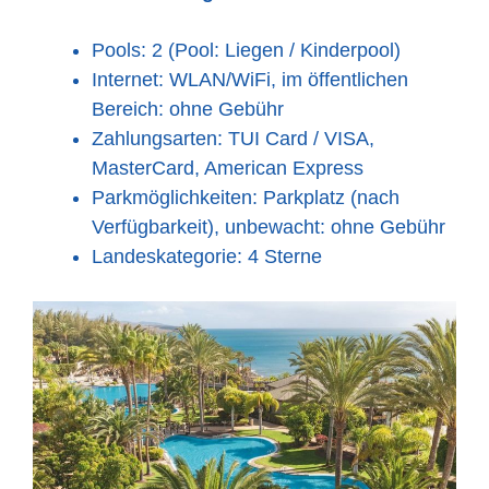
Pools: 2 (Pool: Liegen / Kinderpool)
Internet: WLAN/WiFi, im öffentlichen
Bereich: ohne Gebühr
Zahlungsarten: TUI Card / VISA,
MasterCard, American Express
Parkmöglichkeiten: Parkplatz (nach
Verfügbarkeit), unbewacht: ohne Gebühr
Landeskategorie: 4 Sterne