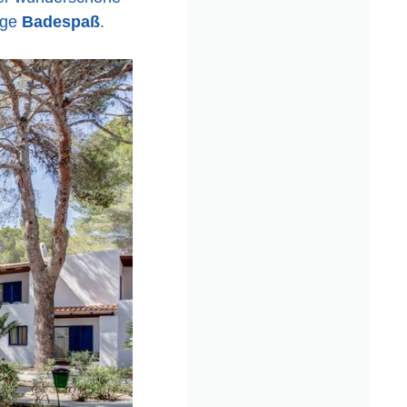
nge
Badespaß
.