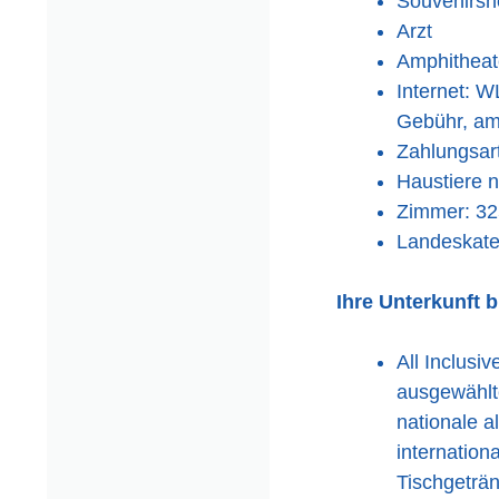
Souvenirsh
Arzt
Amphitheat
Internet: W
Gebühr, am
Zahlungsar
Haustiere n
Zimmer: 32
Landeskate
Ihre Unterkunft 
All Inclusi
ausgewählte
nationale a
internation
Tischgeträ