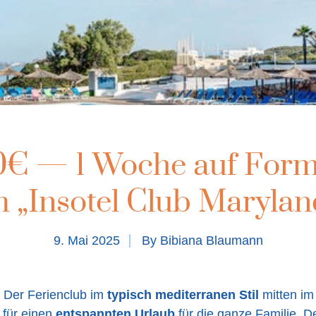
0€ — 1 Woche auf Form
m „Insotel Club Marylan
9. Mai 2025
By
Bibiana Blaumann
Der Ferienclub im
typisch mediterranen Stil
mitten im
für einen
entspannten Urlaub
für die ganze Familie
.
De