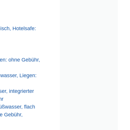
isch, Hotelsafe:
gen: ohne Gebühr,
wasser, Liegen:
r, integrierter
hr
üßwasser, flach
ne Gebühr,