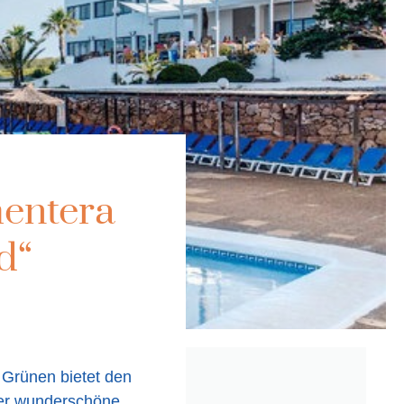
entera
d“
 Grünen bietet den
r wunderschöne