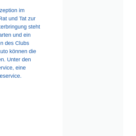
zeption im
Rat und Tat zur
terbringung steht
rten und ein
en des Clubs
Auto können die
en. Unter den
rvice, eine
eservice.