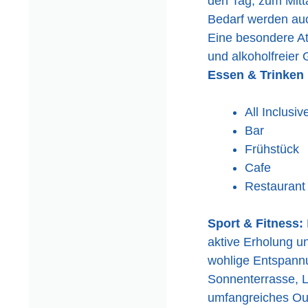
den Tag, zum Mitt
Bedarf werden auc
Eine besondere Att
und alkoholfreier 
Essen & Trinken
All Inclusiv
Bar
Frühstück
Cafe
Restaurant
Sport & Fitness:
aktive Erholung u
wohlige Entspannu
Sonnenterrasse, L
umfangreiches Out