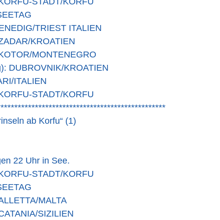
): KORFU-STADT/KORFU
: SEETAG
 VENEDIG/TRIEST ITALIEN
): ZADAR/KROATIEN
h): KOTOR/MONTENEGRO
ag): DUBROVNIK/KROATIEN
BARI/ITALIEN
): KORFU-STADT/KORFU
*************************************************
inseln ab Korfu“ (1)
gen 22 Uhr in See.
): KORFU-STADT/KORFU
: SEETAG
 VALLETTA/MALTA
: CATANIA/SIZILIEN