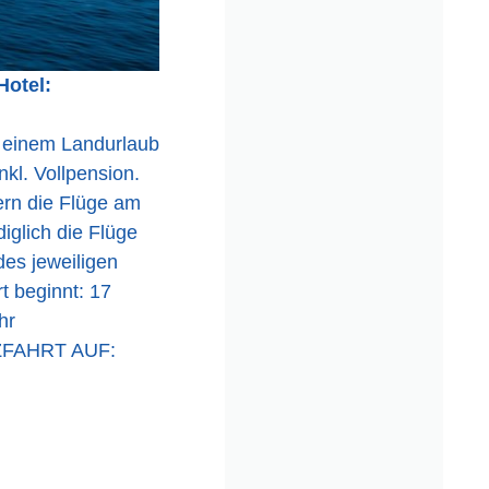
Hotel:
d einem Landurlaub
nkl. Vollpension.
ern die Flüge am
diglich die Flüge
des jeweiligen
t beginnt: 17
hr
FAHRT AUF: