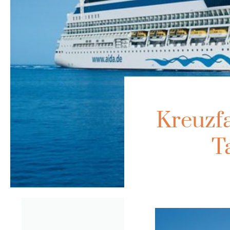
Kreuzfa
T