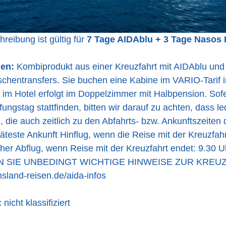
reibung ist gültig für
7 Tage AIDAblu + 3 Tage Nasos 
nen:
Kombiprodukt aus einer Kreuzfahrt mit AIDAblu un
ischentransfers. Sie buchen eine Kabine im VARIO-Tarif i
 im Hotel erfolgt im Doppelzimmer mit Halbpension. Sof
fungstag stattfinden, bitten wir darauf zu achten, dass le
 die auch zeitlich zu den Abfahrts- bzw. Ankunftszeiten 
äteste Ankunft Hinflug, wenn die Reise mit der Kreuzfahr
her Abflug, wenn Reise mit der Kreuzfahrt endet: 9.30 U
N SIE UNBEDINGT WICHTIGE HINWEISE ZUR KREUZ
sland-reisen.de/aida-infos
:
nicht klassifiziert