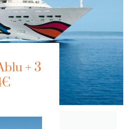
Ablu + 3
4€