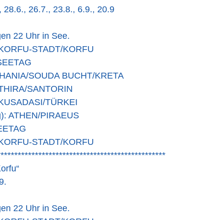
 28.6., 26.7., 23.8., 6.9., 20.9
gen 22 Uhr in See.
): KORFU-STADT/KORFU
: SEETAG
: CHANIA/SOUDA BUCHT/KRETA
): THIRA/SANTORIN
): KUSADASI/TÜRKEI
ag): ATHEN/PIRAEUS
 SEETAG
): KORFU-STADT/KORFU
*************************************************
orfu“
9.
gen 22 Uhr in See.